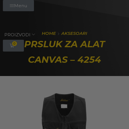
Menu
HOME
AKSESOARI
PROIZVODI
PRSLUK ZA ALAT
0
CANVAS – 4254