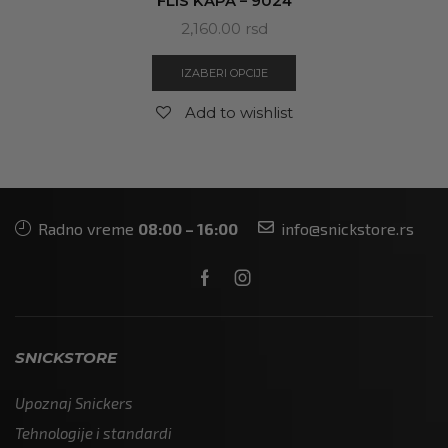
FLIS KAPA – 9024
2,160.00
rsd
IZABERI OPCIJE
Add to wishlist
Radno vreme
08:00 – 16:00
info@snickstore.rs
SNICKSTORE
Upoznaj Snickers
Tehnologije i standardi