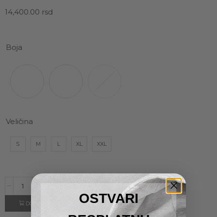
14,400.00
rsd
Boja
Veličina
S
M
L
XL
XXL
OSTVARI
DODAJ U KORPU