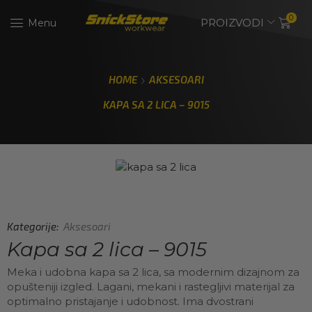
0
PROIZVODI
Menu
HOME
AKSESOARI
KAPA SA 2 LICA – 9015
Kategorije:
Aksesoari
Kapa sa 2 lica – 9015
Meka i udobna kapa sa 2 lica, sa modernim dizajnom za
opušteniji izgled. Lagani, mekani i rastegljivi materijal za
optimalno pristajanje i udobnost. Ima dvostrani