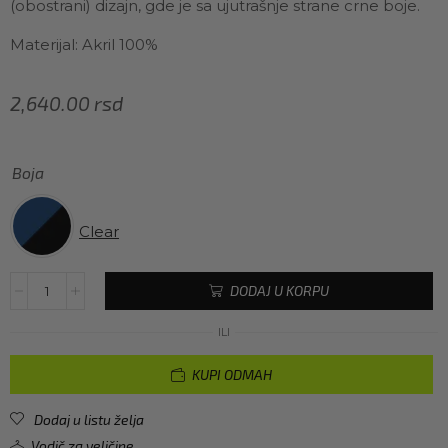
(obostrani) dizajn, gde je sa ujutrašnje strane crne boje.
Materijal: Akril 100%
2,640.00
rsd
Boja
Clear
DODAJ U KORPU
ILI
KUPI ODMAH
Dodaj u listu želja
Vodič za veličine