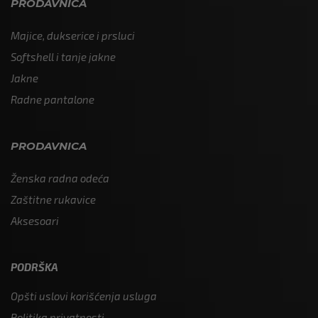
PRODAVNICA
Majice, dukserice i prsluci
Softshell i tanje jakne
Jakne
Radne pantalone
PRODAVNICA
Ženska radna odeća
Zaštitne rukavice
Aksesoari
PODRŠKA
Opšti uslovi korišćenja usluga
Politika privatnosti