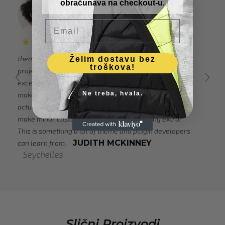
obračunava na checkout-u.
Email
XStore is a highly customizable
theme, full of great features that lets you setup your
Želim dostavu bez
troškova!
project just as you dream of. But it is really the
excellent customer support and helpfulness that
Ne treba, hvala.
makes me want to give it a 5-star review, they are
actually willing to put in a bit extra effort and help you
make minor customizations without charging extra.
This is something a lot of theme and plugin developers
JUDITH MCKINNEY
can learn from.
Seychelles
Slični Proizvodi