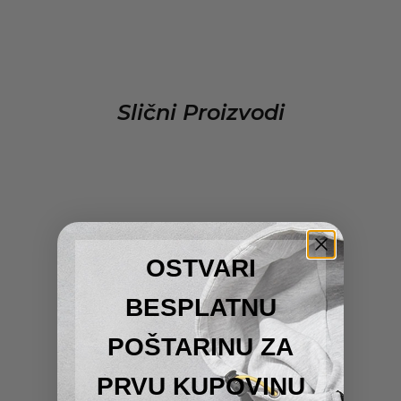
Slični Proizvodi
OSTVARI
BESPLATNU
POŠTARINU ZA
PRVU KUPOVINU