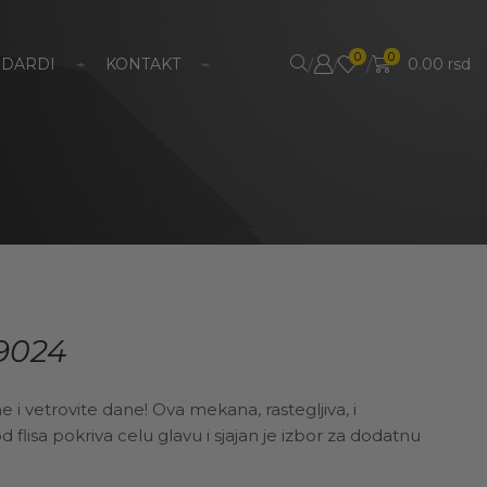
0
0
/
/
/
NDARDI
⌁
KONTAKT
⌁
0.00
rsd
 9024
e i vetrovite dane! Ova mekana, rastegljiva, i
flisa pokriva celu glavu i sjajan je izbor za dodatnu