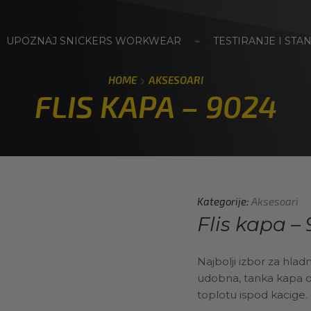
UPOZNAJ SNICKERS WORKWEAR
⌁
TESTIRANJE I STA
HOME
AKSESOARI
FLIS KAPA – 9024
Kategorije:
Aksesoari
Flis kapa –
Najbolji izbor za hladn
udobna, tanka kapa od 
toplotu ispod kacige.