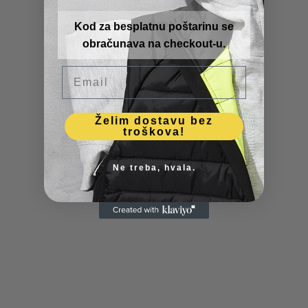
Kod za besplatnu poštarinu se
obračunava na checkout-u.
Email
Želim dostavu bez
troškova!
Ne treba, hvala.