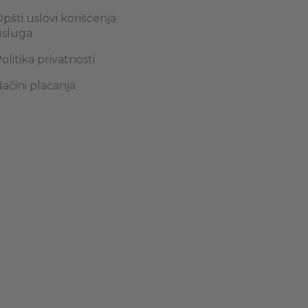
pšti uslovi korišćenja
usluga
olitika privatnosti
ačini plaćanja