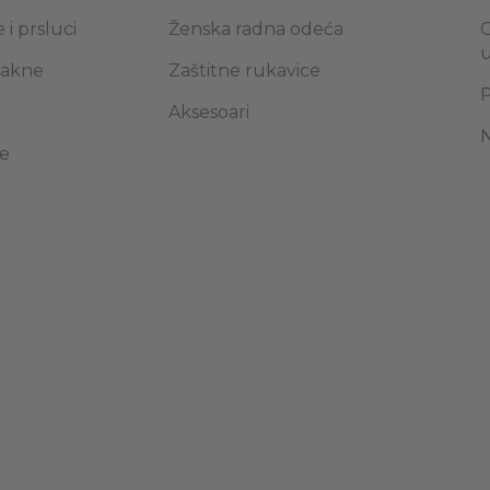
 i prsluci
Ženska radna odeća
O
 jakne
Zaštitne rukavice
P
Aksesoari
N
e
it