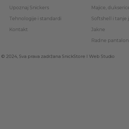
Upoznaj Snickers
Majice, dukserice
Tehnologije i standardi
Softshell i tanje
Kontakt
Jakne
Radne pantalon
© 2024, Sva prava zadržana SnickStore I Web Studio
Implic