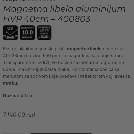
Magnetna libela aluminijum
HVP 40cm – 400803
Ekstra jak aluminijumski profil
magnetne libele
dimenzija
49x23mm i težine 650 g/m sa magnetima sa donje strane.
Transparentne i izdržljive bočice sa mehurom otporne na
udare i na ultra ljubičaste zrake. Horizontalna bočica sa
mehutom sa sočivom koje uvećava i reflektorom koji
svetli u
mraku.
Dužina:
40 cm
7,140.00
rsd