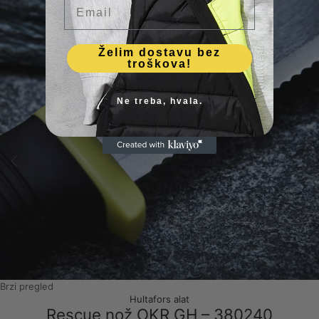
Email
Želim dostavu bez
troškova!
Ne treba, hvala.
Brzi pregled
Hultafors alat
Rescue nož OKR GH – 380240