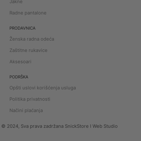
Jakne
Radne pantalone
PRODAVNICA
Ženska radna odeća
Zaštitne rukavice
Aksesoari
PODRŠKA
Opšti uslovi korišćenja usluga
Politika privatnosti
Načini plaćanja
© 2024, Sva prava zadržana SnickStore I Web Studio
Implicit