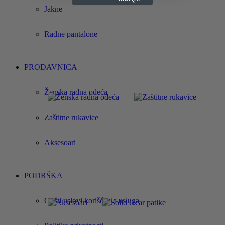
Jakne
Radne pantalone
PRODAVNICA
Ženska radna odeća
Zaštitne rukavice
Aksesoari
PODRŠKA
Opšti uslovi korišćenja usluga