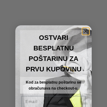
OSTVARI
BESPLATNU
POŠTARINU ZA
PRVU KUPOVINU
Kod za besplatnu poštarinu se
obračunava na checkout-u.
Email