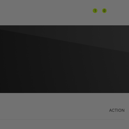
1
0
⌁
KONTAKT
⌁
0.00
rsd
/
/
/
ACTION