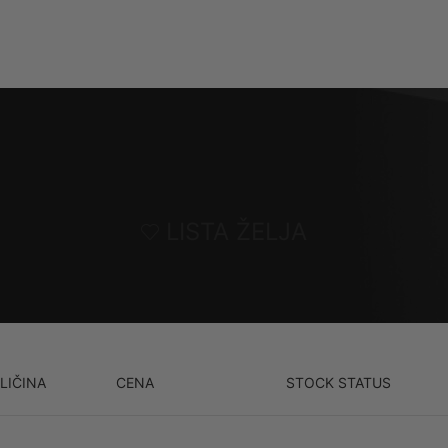
OZNAJ SNICKERS WORKWEAR
⌁
TESTIRANJE I STANDARDI
LISTA ŽELJA
LIČINA
CENA
STOCK STATUS