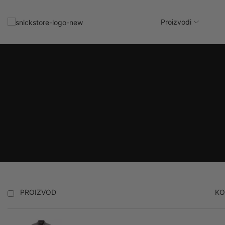
Proizvodi
UP
PROIZVOD
KO