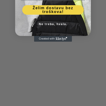
Želim dostavu bez
troškova!
Ne treba, hvala.