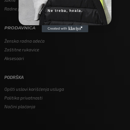
Radne pantalone
Ne treba, hvala.
PRODAVNICA
Ženska radna odeća
Zaštitne rukavice
Aksesoari
PODRŠKA
Opšti uslovi korišćenja usluga
Politika privatnosti
Načini plaćanja