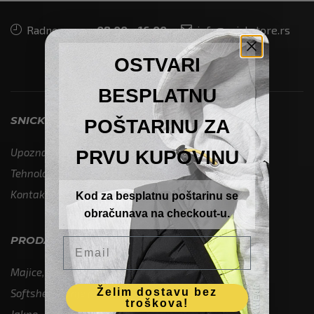
Radno vreme
08:00 – 16:00
info@snickstore.rs
OSTVARI
BESPLATNU
SNICKSTORE
POŠTARINU ZA
Upoznaj Snickers
PRVU KUPOVINU
Tehnologije i standardi
Kontakt
Kod za besplatnu poštarinu se
obračunava na checkout-u.
PRODAVNICA
Email
Majice, dukserice i prsluci
Želim dostavu bez
Softshell i tanje jakne
troškova!
Jakne