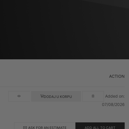
ACTION
Added on:
DODAJ U KORPU
07/08/2026
ASK FOR AN ESTIMATE
ADD ALL TO CART