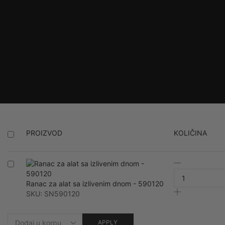
PROIZVOD
KOLIČINA
Ranac
za
alat
Ranac za alat sa izlivenim dnom - 590120
sa
SKU:
SN590120
izlivenim
dnom
APPLY
-