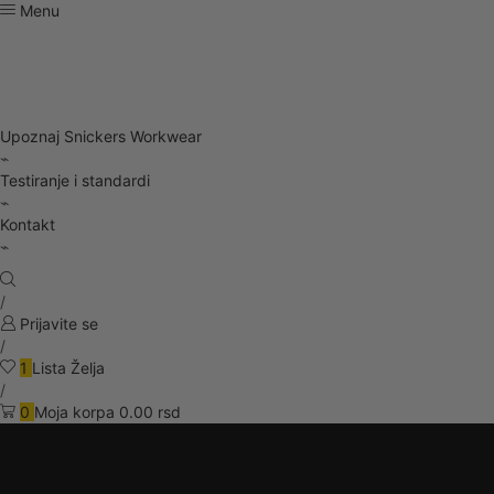
Menu
PROIZVODI
Upoznaj Snickers Workwear
⌁
Testiranje i standardi
⌁
Kontakt
⌁
/
Prijavite se
/
1
Lista Želja
/
0
Moja korpa
0.00
rsd