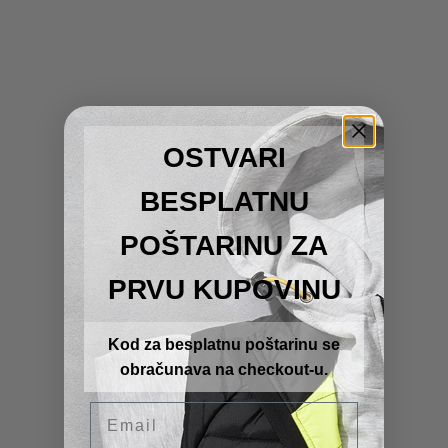
OSTVARI
BESPLATNU
POŠTARINU ZA
PRVU KUPOVINU
Kod za besplatnu poštarinu se
obračunava na checkout-u.
Email