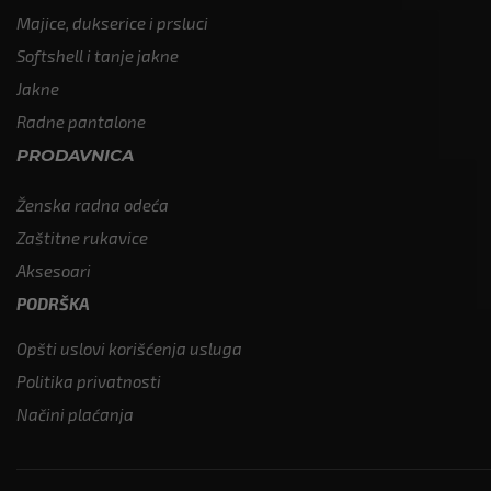
Majice, dukserice i prsluci
Softshell i tanje jakne
Jakne
Radne pantalone
PRODAVNICA
Ženska radna odeća
Zaštitne rukavice
Aksesoari
PODRŠKA
Opšti uslovi korišćenja usluga
Politika privatnosti
Načini plaćanja