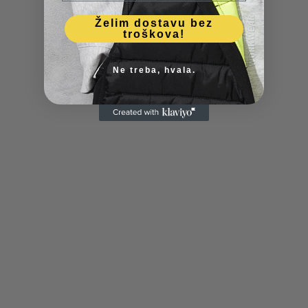
Želim dostavu bez
troškova!
Ne treba, hvala.