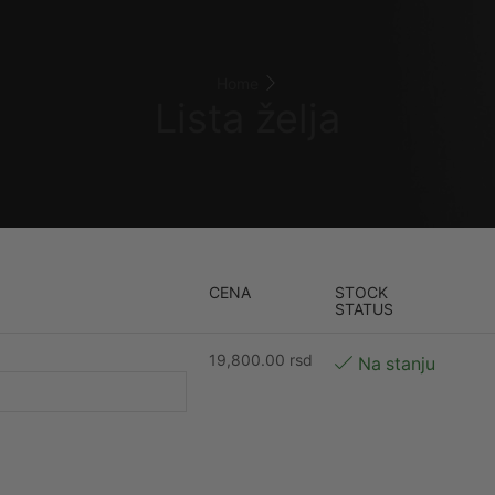
Home
Lista želja
CENA
STOCK
STATUS
19,800.00
rsd
Na stanju