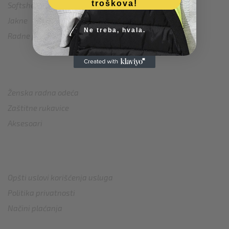
troškova!
Softshell i tanje jakne
Jakne
Ne treba, hvala.
Radne pantalone
PRODAVNICA
Ženska radna odeća
Zaštitne rukavice
Aksesoari
PODRŠKA
Opšti uslovi korišćenja usluga
Politika privatnosti
Načini plaćanja