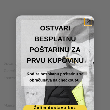
OSTVARI
BESPLATNU
POŠTARINU ZA
SNICKSTORE
PRVU KUPOVINU
Upoznaj Snickers
Tehnologije i standardi
Kod za besplatnu poštarinu se
Kontakt
obračunava na checkout-u.
Email
PRODAVNICA
Majice, dukserice i prsluci
Želim dostavu bez